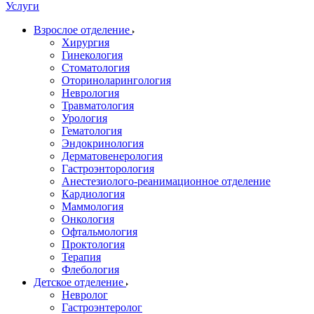
Услуги
Взрослое отделение
Хирургия
Гинекология
Стоматология
Оториноларингология
Неврология
Травматология
Урология
Гематология
Эндокринология
Дерматовенерология
Гастроэнторология
Анестезиолого-реанимационное отделение
Кардиология
Маммология
Онкология
Офтальмология
Проктология
Терапия
Флебология
Детское отделение
Невролог
Гастроэнтеролог