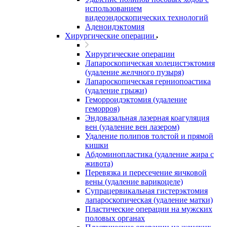
использованием
видеоэндоскопических технологий
Аденоидэктомия
Хирургические операции
Хирургические операции
Лапароскопическая холецистэктомия
(удаление желчного пузыря)
Лапароскопическая герниопоастика
(удаление грыжи)
Геморроидэктомия (удаление
геморроя)
Эндовазальная лазерная коагуляция
вен (удаление вен лазером)
Удаление полипов толстой и прямой
кишки
Абдоминопластика (удаление жира с
живота)
Перевязка и пересечение яичковой
вены (удаление варикоцеле)
Супрацервикальная гистерэктомия
лапароскопическая (удаление матки)
Пластические операции на мужских
половых органах