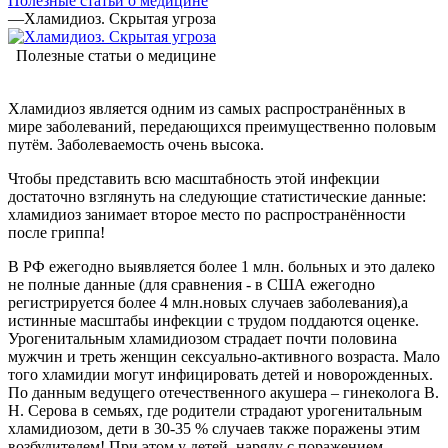
Полезные статьи о медицине
—
Хламидиоз. Скрытая угроза
Полезные статьи о медицине
Хламидиоз является одним из самых распространённых в
мире заболеваний, передающихся преимущественно половым
путём. Заболеваемость очень высока.
Чтобы представить всю масштабность этой инфекции
достаточно взглянуть на следующие статистические данные:
хламидиоз занимает второе место по распространённости
после гриппа!
В РФ ежегодно выявляется более 1 млн. больных и это далеко
не полные данные (для сравнения - в США ежегодно
регистрируется более 4 млн.новых случаев заболевания),а
истинные масштабы инфекции с трудом поддаются оценке.
Урогенитальным хламидиозом страдает почти половина
мужчин и треть женщин сексуально-активного возраста. Мало
того хламидии могут инфицировать детей и новорожденных.
По данным ведущего отечественного акушера – гинеколога В.
Н. Серова в семьях, где родители страдают урогенитальным
хламидиозом, дети в 30-35 % случаев также поражены этим
возбудителем! При этом у детей, наряду с поражением