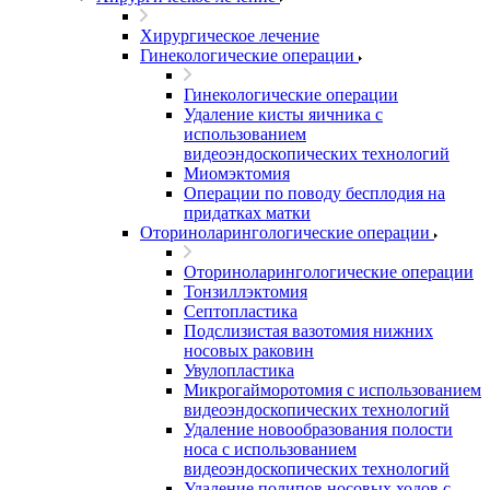
Хирургическое лечение
Гинекологические операции
Гинекологические операции
Удаление кисты яичника с
использованием
видеоэндоскопических технологий
Миомэктомия
Операции по поводу бесплодия на
придатках матки
Оториноларингологические операции
Оториноларингологические операции
Тонзиллэктомия
Септопластика
Подслизистая вазотомия нижних
носовых раковин
Увулопластика
Микрогайморотомия с использованием
видеоэндоскопических технологий
Удаление новообразования полости
носа с использованием
видеоэндоскопических технологий
Удаление полипов носовых ходов с