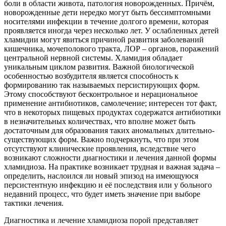
боли в области живота, патология новорожденных. Причём,
новорожденные дети нередко могут быть бессимптомными
носителями инфекции в течение долгого времени, которая
проявляется иногда через несколько лет. У ослабленных детей
хламидии могут явиться причиной развития заболеваний
кишечника, мочеполового тракта, ЛОР – органов, поражений
центральной нервной системы. Хламидия обладает
уникальным циклом развития. Важной биологической
особенностью возбудителя является способность к
формированию так называемых персистирующих форм.
Этому способствуют бесконтрольное и нерациональное
применение антибиотиков, самолечение; интересен тот факт,
что в некоторых пищевых продуктах содержатся антибиотики
в незначительных количествах, что вполне может быть
достаточным для образования таких аномальных длительно-
существующих форм. Важно подчеркнуть, что при этом
отсутствуют клинические проявления, вследствие чего
возникают сложности диагностики и лечения данной формы
хламидиоза. На практике возникает трудная и важная задача –
определить, наслоился ли новый эпизод на имеющуюся
персистентную инфекцию и её последствия или у больного
недавний процесс, что будет иметь значение при выборе
тактики лечения.
Диагностика и лечение хламидиоза порой представляет