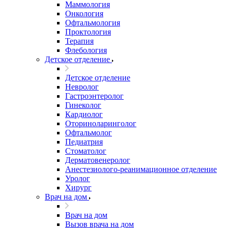
Маммология
Онкология
Офтальмология
Проктология
Терапия
Флебология
Детское отделение
Детское отделение
Невролог
Гастроэнтеролог
Гинеколог
Кардиолог
Оториноларинголог
Офтальмолог
Педиатрия
Стоматолог
Дерматовенеролог
Анестезиолого-реанимационное отделение
Уролог
Хирург
Врач на дом
Врач на дом
Вызов врача на дом