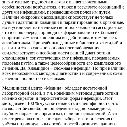
значительные трудности в связи с вышеизложенными
особенностями возбудителя, а также в результате ассоциаций с
другими инфекциями, передающимися половым путём.
Наличие микробных ассоциаций способствует не только
лучшей адаптации хламидий к паразитированию в организме,
но и усиливает патогенные свойства каждого из ассоциантов,
что в свою очередь приводит к формированию их большей
сопротивляемости к внешним воздействиям, в том числе к
антибиотикам. Приведённые данные о биологии хламидий и
развитии этого сложного и опасного заболевания
свидетельствуют о необходимости ранней диагностики
хламидиоза и сопутствующих ему инфекций, передаваемых
половым путём, а также целесообразности его комплексного
лечения. Да. Хламидиоз – сложная инфекция. Но при наличии
всех необходимых методов диагностики и современных схем
лечения - полностью излечимая.
Медицинский центр «Медина» обладает достаточной
лабораторной базой, в т.ч. новейшим методом диагностики
именно скрытой и персистентной форм инфекции. Этот
метод имеет 100 % чувствительность и специфичность, что
позволяет безошибочно определять стадию хламидиоза,
глубину поражения организма, наличие осложнений. А это
имеет решающее значение для выбора тактики лечения с
учётом индивидуальных особенностей организма данного