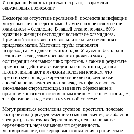
И напрасно. Болезнь протекает скрыто, а заражение
окружающих происходит.
Несмотря на отсутствие проявлений, последствия инфекции
могут быть очень серьёзными. Самое грозное осложнение
хламидиоза – бесплодие. В нашей стране порядка 60%
мужчин и женщин бесплодны вследствие хламидиоза.
Причиной этого являются воспалительные изменения в
придатках матки. Маточные трубы становятся
непроходимыми для сперматозоидов. У мужчин бесплодие
возникает вследствие воспаления придатка яичка,
облитерации семявыносящих протоков, а также в результате
прямого воздействия хламидии на сперматозоиды, они
плотно прилипают к мужским половым клеткам, что
препятствует оплодотворению яйцеклетки; она также
способна непосредственно повреждать и формировать
аномальные сперматозоиды, вызывать образование в
организме антител к собственным клеткам – сперматозоидам,
т. е. формировать дефект в иммунной системе.
Могут развиться воспаления суставов, простатит, половые
расстройства (преждевременное семяизвержение, ослабление
эрекции), внематочная беременность, невынашивание
беременности, неразвивающаяся беременность,
мертворождение, послеродовые осложнения, хронические