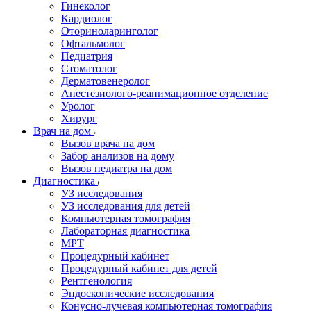
Гинеколог
Кардиолог
Оториноларинголог
Офтальмолог
Педиатрия
Стоматолог
Дерматовенеролог
Анестезиолого-реанимационное отделение
Уролог
Хирург
Врач на дом
Вызов врача на дом
Забор анализов на дому
Вызов педиатра на дом
Диагностика
УЗ исследования
УЗ исследования для детей
Компьютерная томография
Лабораторная диагностика
МРТ
Процедурный кабинет
Процедурный кабинет для детей
Рентгенология
Эндоскопические исследования
Конусно-лучевая компьютерная томография