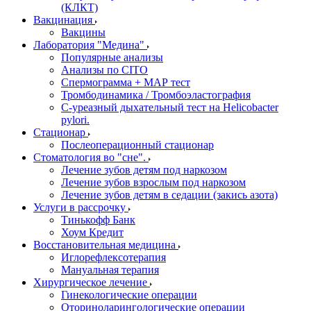
(КЛКТ)
Вакцинация
Вакцины
Лаборатория "Медина"
Популярные анализы
Анализы по CITO
Спермограмма + МАР тест
Тромбодинамика / Тромбоэластография
С-уреазный дыхательный тест на Helicobacter
pylori.
Стационар
Послеоперационный стационар
Стоматология во "сне".
Лечение зубов детям под наркозом
Лечение зубов взрослым под наркозом
Лечение зубов детям в седации (закись азота)
Услуги в рассрочку
Тинькофф Банк
Хоум Кредит
Восстановительная медицина
Иглорефлексотерапия
Мануальная терапия
Хирургическое лечение
Гинекологические операции
Оториноларингологические операции