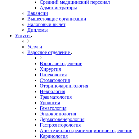
Средний медицинский персонал
Администраторы
Вакансии
Вышестоящие организации
Налоговый вычет
Дипломы
Услуги
Услуги
Взрослое отделение
Взрослое отделение
Хирургия
Гинекология
Стоматология
Оториноларингология
Неврология
Травматология
Урология
Гематология
Эндокринология
Дерматовенерология
Гастроэнторология
Анестезиолого-реанимационное отделение
Кардиология