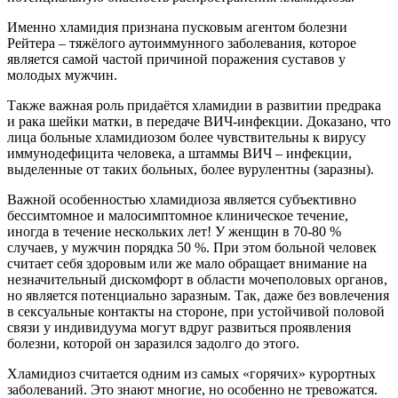
Именно хламидия признана пусковым агентом болезни
Рейтера – тяжёлого аутоиммунного заболевания, которое
является самой частой причиной поражения суставов у
молодых мужчин.
Также важная роль придаётся хламидии в развитии предрака
и рака шейки матки, в передаче ВИЧ-инфекции. Доказано, что
лица больные хламидиозом более чувствительны к вирусу
иммунодефицита человека, а штаммы ВИЧ – инфекции,
выделенные от таких больных, более вурулентны (заразны).
Важной особенностью хламидиоза является субъективно
бессимтомное и малосимптомное клиническое течение,
иногда в течение нескольких лет! У женщин в 70-80 %
случаев, у мужчин порядка 50 %. При этом больной человек
считает себя здоровым или же мало обращает внимание на
незначительный дискомфорт в области мочеполовых органов,
но является потенциально заразным. Так, даже без вовлечения
в сексуальные контакты на стороне, при устойчивой половой
связи у индивидуума могут вдруг развиться проявления
болезни, которой он заразился задолго до этого.
Хламидиоз считается одним из самых «горячих» курортных
заболеваний. Это знают многие, но особенно не тревожатся.