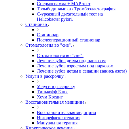
Спермограмма + МАР тест
Тромбодинамика / Тромбоэластография
С-уреазный дыхательный тест на
Helicobacter pylori.
Стационар
Стационар
Послеоперационный стационар
Стоматология во "сне".
Стоматология во "сне".
Лечение зубов детям под наркозом
Лечение зубов взрослым под наркозом
Лечение зубов детям в седации (закись азота)
Услуги в рассрочку
Услуги в рассрочку
Тинькофф Банк
Хоум Кредит
Восстановительная медицина
Восстановительная медицина
Иглорефлексотерапия
Мануальная терапия
Хирургическое лечение