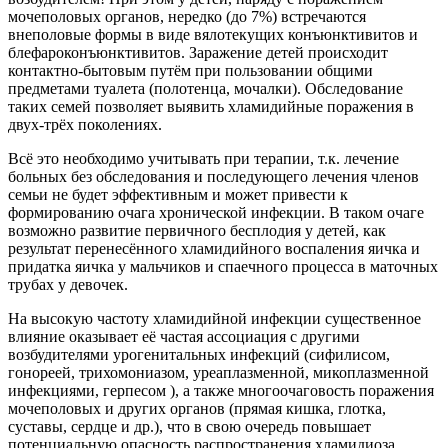
мочеполовых органов, нередко (до 7%) встречаются
внеполовые формы в виде вялотекущих конъюнктивитов и
блефароконъюнктивитов. Заражение детей происходит
контактно-бытовым путём при пользовании общими
предметами туалета (полотенца, мочалки). Обследование
таких семей позволяет выявить хламидийные поражения в
двух-трёх поколениях.
Всё это необходимо учитывать при терапии, т.к. лечение
больных без обследования и последующего лечения членов
семьи не будет эффективным и может привести к
формированию очага хронической инфекции. В таком очаге
возможно развитие первичного бесплодия у детей, как
результат перенесённого хламидийного воспаления яичка и
придатка яичка у мальчиков и спаечного процесса в маточных
трубах у девочек.
На высокую частоту хламидийной инфекции существенное
влияние оказывает её частая ассоциация с другими
возбудителями урогенитальных инфекций (сифилисом,
гонореей, трихомониазом, уреаплазменной, микоплазменной
инфекциями, герпесом ), а также многоочаговость поражения
мочеполовых и других органов (прямая кишка, глотка,
суставы, сердце и др.), что в свою очередь повышает
потенциальную опасность распространения хламидиоза.