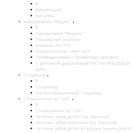
Вакцинация
Вакцины
Лаборатория "Медина"
Лаборатория "Медина"
Популярные анализы
Анализы по CITO
Спермограмма + МАР тест
Тромбодинамика / Тромбоэластография
С-уреазный дыхательный тест на Helicobacter
pylori.
Стационар
Стационар
Послеоперационный стационар
Стоматология во "сне".
Стоматология во "сне".
Лечение зубов детям под наркозом
Лечение зубов взрослым под наркозом
Лечение зубов детям в седации (закись азота)