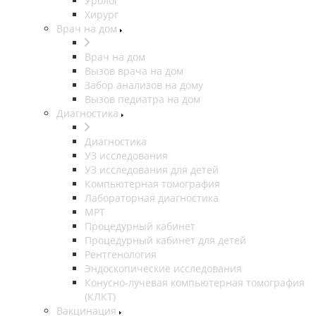
Уролог
Хирург
Врач на дом
Врач на дом
Вызов врача на дом
Забор анализов на дому
Вызов педиатра на дом
Диагностика
Диагностика
УЗ исследования
УЗ исследования для детей
Компьютерная томография
Лабораторная диагностика
МРТ
Процедурный кабинет
Процедурный кабинет для детей
Рентгенология
Эндоскопические исследования
Конусно-лучевая компьютерная томография
(КЛКТ)
Вакцинация