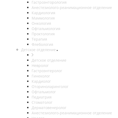
Гастроэнторология
Анестезиолого-реанимационное отделение
Кардиология
Маммология
Онкология
Офтальмология
Проктология
Терапия
Флебология
Детское отделение
Детское отделение
Невролог
Гастроэнтеролог
Гинеколог
Кардиолог
Оториноларинголог
Офтальмолог
Педиатрия
Стоматолог
Дерматовенеролог
Анестезиолого-реанимационное отделение