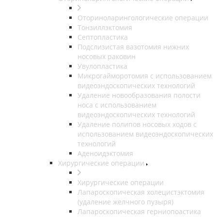
Оториноларингологические операции
Тонзиллэктомия
Септопластика
Подслизистая вазотомия нижних
носовых раковин
Увулопластика
Микрогайморотомия с использованием
видеоэндоскопических технологий
Удаление новообразования полости
носа с использованием
видеоэндоскопических технологий
Удаление полипов носовых ходов с
использованием видеоэндоскопических
технологий
Аденоидэктомия
Хирургические операции
Хирургические операции
Лапароскопическая холецистэктомия
(удаление желчного пузыря)
Лапароскопическая герниопоастика