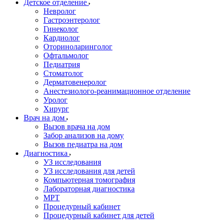
Детское отделение
Невролог
Гастроэнтеролог
Гинеколог
Кардиолог
Оториноларинголог
Офтальмолог
Педиатрия
Стоматолог
Дерматовенеролог
Анестезиолого-реанимационное отделение
Уролог
Хирург
Врач на дом
Вызов врача на дом
Забор анализов на дому
Вызов педиатра на дом
Диагностика
УЗ исследования
УЗ исследования для детей
Компьютерная томография
Лабораторная диагностика
МРТ
Процедурный кабинет
Процедурный кабинет для детей