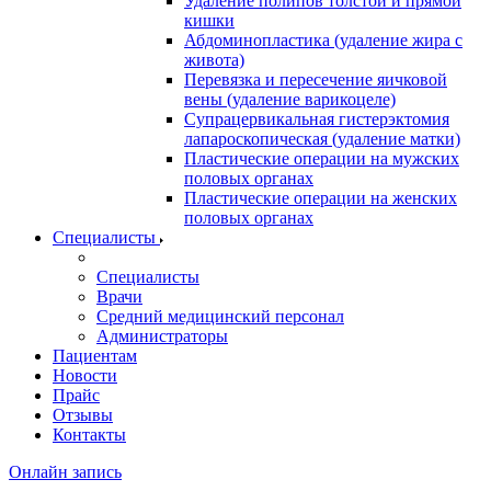
Удаление полипов толстой и прямой
кишки
Абдоминопластика (удаление жира с
живота)
Перевязка и пересечение яичковой
вены (удаление варикоцеле)
Супрацервикальная гистерэктомия
лапароскопическая (удаление матки)
Пластические операции на мужских
половых органах
Пластические операции на женских
половых органах
Специалисты
Специалисты
Врачи
Средний медицинский персонал
Администраторы
Пациентам
Новости
Прайс
Отзывы
Контакты
Онлайн запись