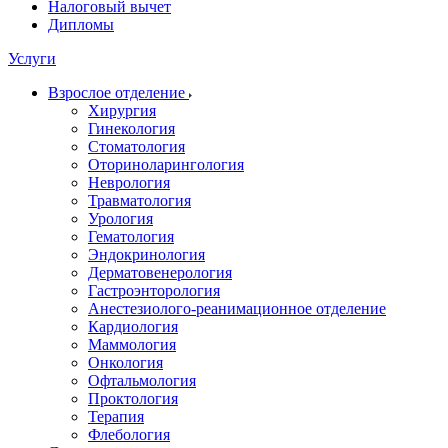
Налоговый вычет
Дипломы
Услуги
Взрослое отделение
Хирургия
Гинекология
Стоматология
Оториноларингология
Неврология
Травматология
Урология
Гематология
Эндокринология
Дерматовенерология
Гастроэнторология
Анестезиолого-реанимационное отделение
Кардиология
Маммология
Онкология
Офтальмология
Проктология
Терапия
Флебология