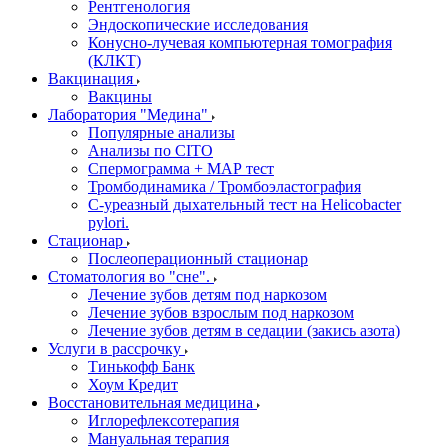
Рентгенология
Эндоскопические исследования
Конусно-лучевая компьютерная томография
(КЛКТ)
Вакцинация
Вакцины
Лаборатория "Медина"
Популярные анализы
Анализы по CITO
Спермограмма + МАР тест
Тромбодинамика / Тромбоэластография
С-уреазный дыхательный тест на Helicobacter
pylori.
Стационар
Послеоперационный стационар
Стоматология во "сне".
Лечение зубов детям под наркозом
Лечение зубов взрослым под наркозом
Лечение зубов детям в седации (закись азота)
Услуги в рассрочку
Тинькофф Банк
Хоум Кредит
Восстановительная медицина
Иглорефлексотерапия
Мануальная терапия