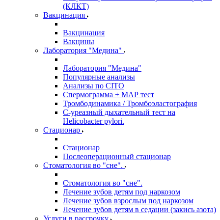
(КЛКТ)
Вакцинация
Вакцинация
Вакцины
Лаборатория "Медина"
Лаборатория "Медина"
Популярные анализы
Анализы по CITO
Спермограмма + МАР тест
Тромбодинамика / Тромбоэластография
С-уреазный дыхательный тест на
Helicobacter pylori.
Стационар
Стационар
Послеоперационный стационар
Стоматология во "сне".
Стоматология во "сне".
Лечение зубов детям под наркозом
Лечение зубов взрослым под наркозом
Лечение зубов детям в седации (закись азота)
Услуги в рассрочку