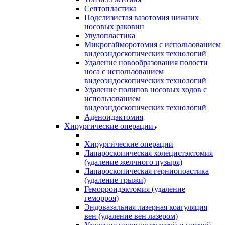
Септопластика
Подслизистая вазотомия нижних
носовых раковин
Увулопластика
Микрогайморотомия с использованием
видеоэндоскопических технологий
Удаление новообразования полости
носа с использованием
видеоэндоскопических технологий
Удаление полипов носовых ходов с
использованием
видеоэндоскопических технологий
Аденоидэктомия
Хирургические операции
Хирургические операции
Лапароскопическая холецистэктомия
(удаление желчного пузыря)
Лапароскопическая герниопоастика
(удаление грыжи)
Геморроидэктомия (удаление
геморроя)
Эндовазальная лазерная коагуляция
вен (удаление вен лазером)