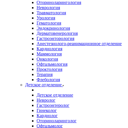
Оториноларингология
Неврология
Травматология
Урология
Гематология
Эндокринология
Дерматовенерология
Гастроэнторология
Анестезиолого-реанимационное отделение
Кардиология
Маммология
Онкология
Офтальмология
Проктология
Терапия
Флебология
Детское отделение
Детское отделение
Невролог
Гастроэнтеролог
Гинеколог
Кардиолог
Оториноларинголог
Офтальмолог