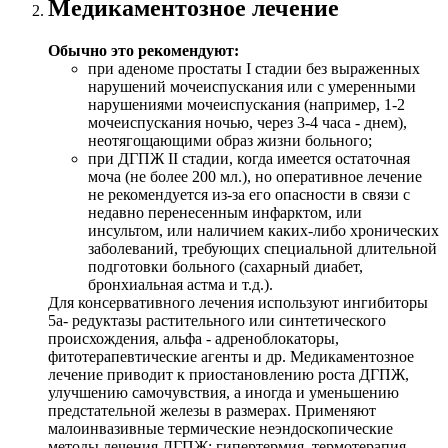
Медикаментозное лечение
Обычно это рекомендуют:
при аденоме простаты I стадии без выраженных
нарушений мочеиспускания или с умеренными
нарушениями мочеиспускания (например, 1-2
мочеиспускания ночью, через 3-4 часа - днем),
неотягощающими образ жизни больного;
при ДГПЖ II стадии, когда имеется остаточная
моча (не более 200 мл.), но оперативное лечение
не рекомендуется из-за его опасности в связи с
недавно перенесенным инфарктом, или
инсультом, или наличием каких-либо хронических
заболеваний, требующих специальной длительной
подготовки больного (сахарный диабет,
бронхиальная астма и т.д.).
Для консервативного лечения используют ингибиторы
5а- редуктазы растительного или синтетического
происхождения, альфа - адреноблокаторы,
фитотерапевтические агенты и др. Медикаментозное
лечение приводит к приостановлению роста ДГПЖ,
улучшению самочувствия, а иногда и уменьшению
предстательной железы в размерах. Применяют
малоинвазивные термические неэндоскопические
методы лечения ДГПЖ: гипертермия, термотерапия,