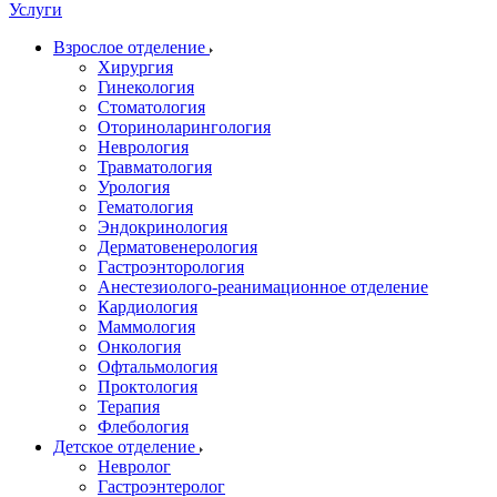
Услуги
Взрослое отделение
Хирургия
Гинекология
Стоматология
Оториноларингология
Неврология
Травматология
Урология
Гематология
Эндокринология
Дерматовенерология
Гастроэнторология
Анестезиолого-реанимационное отделение
Кардиология
Маммология
Онкология
Офтальмология
Проктология
Терапия
Флебология
Детское отделение
Невролог
Гастроэнтеролог