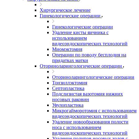
Хирургическое лечение
Гинекологические операции
Гинекологические операции
Удаление кисты яичника с
использованием
видеоэндоскопических технологий
Миомэктомия
Операции по поводу бесплодия на
придатках матки
Оториноларингологические операции
Оториноларингологические операции
Тонзиллэктомия
Септопластика
Подслизистая вазотомия нижних
носовых раковин
Увулопластика
Микрогайморотомия с использованием
видеоэндоскопических технологий
Удаление новообразования полости
носа с использованием
видеоэндоскопических технологий
Удаление полипов носовых ходов с