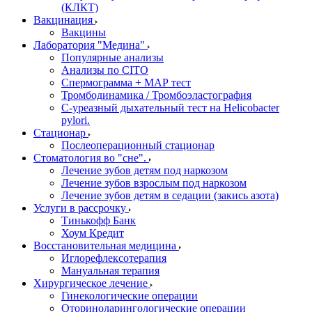
(КЛКТ)
Вакцинация
Вакцины
Лаборатория "Медина"
Популярные анализы
Анализы по CITO
Спермограмма + МАР тест
Тромбодинамика / Тромбоэластография
С-уреазный дыхательный тест на Helicobacter
pylori.
Стационар
Послеоперационный стационар
Стоматология во "сне".
Лечение зубов детям под наркозом
Лечение зубов взрослым под наркозом
Лечение зубов детям в седации (закись азота)
Услуги в рассрочку
Тинькофф Банк
Хоум Кредит
Восстановительная медицина
Иглорефлексотерапия
Мануальная терапия
Хирургическое лечение
Гинекологические операции
Оториноларингологические операции