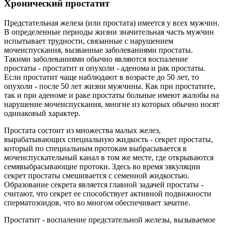
Хронический простатит
Предстательная железа (или простата) имеется у всех мужчин.
В определенные периоды жизни значительная часть мужчин
испытывает трудности, связанные с нарушением
мочеиспускания, вызванные заболеваниями простаты.
Такими заболеваниями обычно являются воспаление
простаты - простатит и опухоли - аденома и рак простаты.
Если простатит чаще наблюдают в возрасте до 50 лет, то
опухоли - после 50 лет жизни мужчины. Как при простатите,
так и при аденоме и раке простаты больные имеют жалобы на
нарушение мочеиспускания, многие из которых обычно носят
одинаковый характер.
Простата состоит из множества малых желез,
вырабатывающих специальную жидкость - секрет простаты,
который по специальным протокам выбрасывается в
мочеиспускательный канал в том же месте, где открываются
семявыбрасывающие протоки. Здесь во время эякуляции
секрет простаты смешивается с семенной жидкостью.
Образование секрета является главной задачей простаты -
считают, что секрет ее способствует активной подвижности
сперматозоидов, что во многом обеспечивает зачатие.
Простатит - воспаление предстательной железы, вызываемое