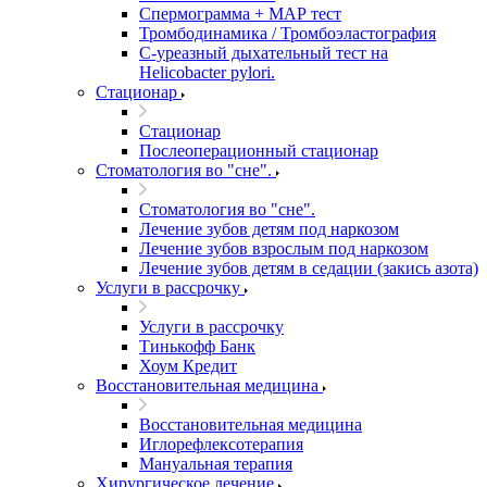
Спермограмма + МАР тест
Тромбодинамика / Тромбоэластография
С-уреазный дыхательный тест на
Helicobacter pylori.
Стационар
Стационар
Послеоперационный стационар
Стоматология во "сне".
Стоматология во "сне".
Лечение зубов детям под наркозом
Лечение зубов взрослым под наркозом
Лечение зубов детям в седации (закись азота)
Услуги в рассрочку
Услуги в рассрочку
Тинькофф Банк
Хоум Кредит
Восстановительная медицина
Восстановительная медицина
Иглорефлексотерапия
Мануальная терапия
Хирургическое лечение