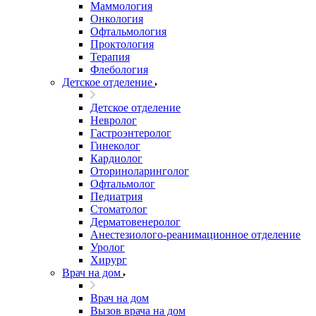
Маммология
Онкология
Офтальмология
Проктология
Терапия
Флебология
Детское отделение
Детское отделение
Невролог
Гастроэнтеролог
Гинеколог
Кардиолог
Оториноларинголог
Офтальмолог
Педиатрия
Стоматолог
Дерматовенеролог
Анестезиолого-реанимационное отделение
Уролог
Хирург
Врач на дом
Врач на дом
Вызов врача на дом