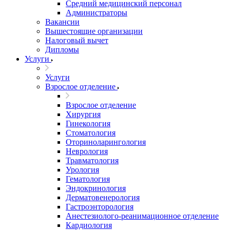
Средний медицинский персонал
Администраторы
Вакансии
Вышестоящие организации
Налоговый вычет
Дипломы
Услуги
Услуги
Взрослое отделение
Взрослое отделение
Хирургия
Гинекология
Стоматология
Оториноларингология
Неврология
Травматология
Урология
Гематология
Эндокринология
Дерматовенерология
Гастроэнторология
Анестезиолого-реанимационное отделение
Кардиология