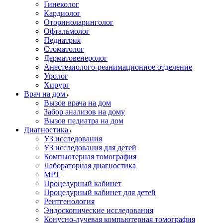
Гинеколог
Кардиолог
Оториноларинголог
Офтальмолог
Педиатрия
Стоматолог
Дерматовенеролог
Анестезиолого-реанимационное отделение
Уролог
Хирург
Врач на дом
Вызов врача на дом
Забор анализов на дому
Вызов педиатра на дом
Диагностика
УЗ исследования
УЗ исследования для детей
Компьютерная томография
Лабораторная диагностика
МРТ
Процедурный кабинет
Процедурный кабинет для детей
Рентгенология
Эндоскопические исследования
Конусно-лучевая компьютерная томография