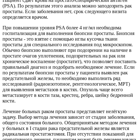
Пациент сдаёт кровь на простато-специфический антиген
(PSA). По результатам этого анализа можно заподозрить рак
простаты. Если заболевания нет, срок следующего визита
определяется врачом.
При повышении уровня PSA более 4 нг/мл необходима
госпитализация для выполнения биопсии простаты. Биопсия
простаты - это взятие с помощью иглы кусочка ткани
простаты для специального исследования под микроскопом.
Обычно биопсию выполняют при подозрении на наличие в
простате очагов уплотнения, подозрительных на рак или
хроническое воспаление (простатит), что позволяет поставить
правильный диагноз и подобрать необходимое лечение. Если
по результатам биопсии простаты у пациента выявлен рак
предстательной железы, то необходимо выполнить ряд
исследований (радиоизотопное, рентгенологическое, МРТ)
для выявления метастазов в костях. Опухоль чаще всего
метастазирует в кости таза, крестец, ребра, шейку бедренной
кости.
Лечение больных раком простаты представляет нелёгкую
задачу. Выбор метода лечения зависит от стадии заболевания,
общего состояния больного. Общепринятым методом лечения
у больных в I стадии рака предстательной железы является
радикальная простатэктомия. При отсутствии показаний для
оперативного лечения, пациентам может быть рекомендована