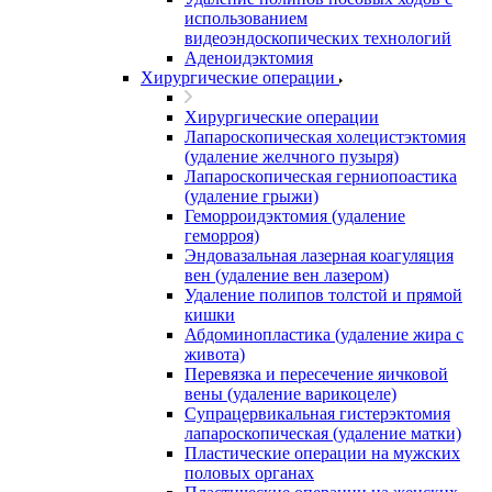
использованием
видеоэндоскопических технологий
Аденоидэктомия
Хирургические операции
Хирургические операции
Лапароскопическая холецистэктомия
(удаление желчного пузыря)
Лапароскопическая герниопоастика
(удаление грыжи)
Геморроидэктомия (удаление
геморроя)
Эндовазальная лазерная коагуляция
вен (удаление вен лазером)
Удаление полипов толстой и прямой
кишки
Абдоминопластика (удаление жира с
живота)
Перевязка и пересечение яичковой
вены (удаление варикоцеле)
Супрацервикальная гистерэктомия
лапароскопическая (удаление матки)
Пластические операции на мужских
половых органах